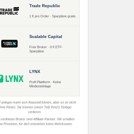
Trade Republic
1 € pro Order · Sparpläne gratis
Scalable Capital
Free Broker · 0 € ETF-
Sparpläne
LYNX
Profi-Plattform · Keine
Mindesteinlage
 anlegen kann sich finanziell lohnen, aber es ist nicht
hne Risiko. Sie können (einen Teil) Ihre(r) Einlage
verlieren.
 verlinkten Broker sind Affiliate-Partner. Wir erhalten
ne Provision, für dich entstehen keine Mehrkosten.