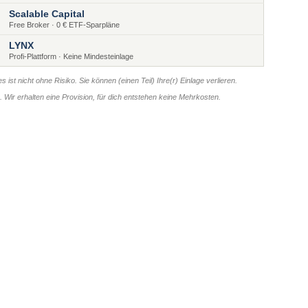
Scalable Capital
Free Broker · 0 € ETF-Sparpläne
LYNX
Profi-Plattform · Keine Mindesteinlage
s ist nicht ohne Risiko. Sie können (einen Teil) Ihre(r) Einlage verlieren.
er. Wir erhalten eine Provision, für dich entstehen keine Mehrkosten.