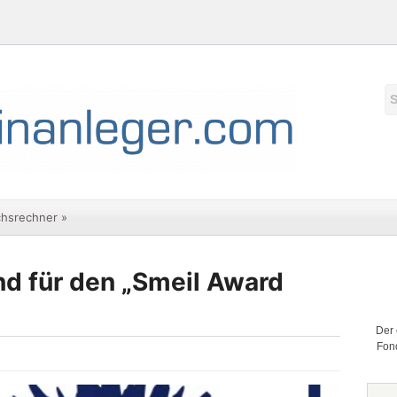
chsrechner
»
nd für den „Smeil Award
Der 
Fond