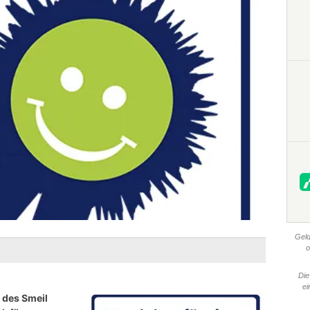
Geld
o
Die
ei
 des Smeil