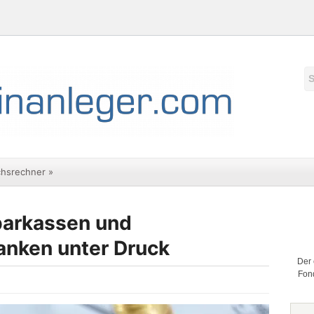
chsrechner
»
parkassen und
nken unter Druck
Der 
Fond