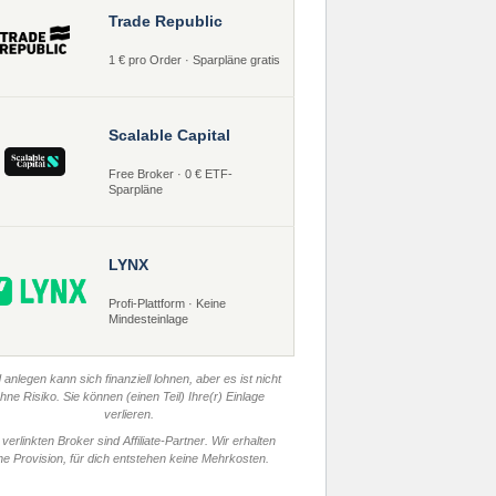
Trade Republic
1 € pro Order · Sparpläne gratis
Scalable Capital
Free Broker · 0 € ETF-
Sparpläne
LYNX
Profi-Plattform · Keine
Mindesteinlage
 anlegen kann sich finanziell lohnen, aber es ist nicht
hne Risiko. Sie können (einen Teil) Ihre(r) Einlage
verlieren.
 verlinkten Broker sind Affiliate-Partner. Wir erhalten
ne Provision, für dich entstehen keine Mehrkosten.