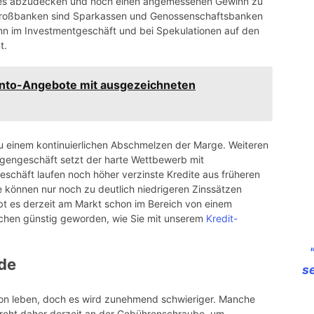
tzes abzudecken und noch einen angemessenen Gewinn zu
 Großbanken sind Sparkassen und Genossenschaftsbanken
enn im Investmentgeschäft und bei Spekulationen auf den
t.
nto-Angebote mit ausgezeichneten
 zu einem kontinuierlichen Abschmelzen der Marge. Weiteren
agengeschäft setzt der harte Wettbewerb mit
eschäft laufen noch höher verzinste Kredite aus früheren
 können nur noch zu deutlich niedrigeren Zinssätzen
t es derzeit am Markt schon im Bereich von einem
ischen günstig geworden, wie Sie mit unserem
Kredit-
de
s
tion leben, doch es wird zunehmend schwieriger. Manche
eht daher derzeit an der Gebührenschraube, um