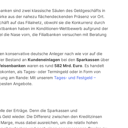
anken sind zwei klassische Säulen des Geldgeschäfts in
ärke aus der nahezu flächendeckenden Präsenz vor Ort.
chäft auf das Filialnetz, obwohl sie die Konkurrenz durch
rektbanken haben im Konditionen-Wettbewerb aufgrund der
el die Nase vorn, die Filialbanken versuchen mit Beratung
n konservative deutsche Anleger nach wie vor auf die
g der Bestand an
Kundeneinlagen
bei den
Sparkassen
über
ffeisenbanken
waren es rund
582 Mrd. Euro
. Es handelt
rokonten, als Tages- oder Termingeld oder in Form von
rkung am Rande: Mit unserem
Tages- und Festgeld –
 besten Angebote.
elle der Erträge. Denn die Sparkassen und
 Geld wieder. Die Differenz zwischen den Kreditzinsen
 Marge, muss dabei ausreichen, um die relativ hohen