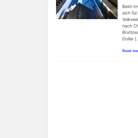
Beim In
sich fü
Volkswi
nach Ch
Bruttos
Dollar [
Read mo