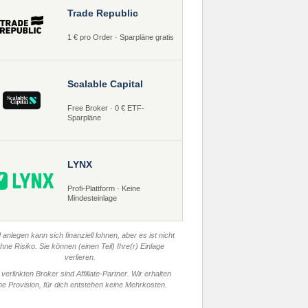
Trade Republic
1 € pro Order · Sparpläne gratis
Scalable Capital
Free Broker · 0 € ETF-
Sparpläne
LYNX
Profi-Plattform · Keine
Mindesteinlage
 anlegen kann sich finanziell lohnen, aber es ist nicht
hne Risiko. Sie können (einen Teil) Ihre(r) Einlage
verlieren.
 verlinkten Broker sind Affiliate-Partner. Wir erhalten
ne Provision, für dich entstehen keine Mehrkosten.