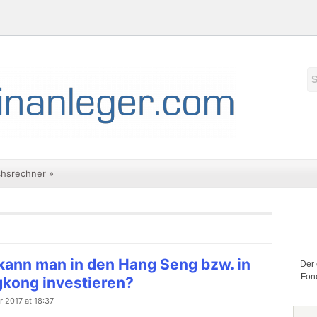
chsrechner
»
kann man in den Hang Seng bzw. in
Der 
Fond
kong investieren?
r 2017 at 18:37