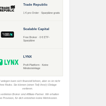
Trade Republic
1 € pro Order · Sparpläne gratis
Scalable Capital
Free Broker · 0 € ETF-
Sparpläne
LYNX
Profi-Plattform · Keine
Mindesteinlage
 anlegen kann sich finanziell lohnen, aber es ist nicht
hne Risiko. Sie können (einen Teil) Ihre(r) Einlage
verlieren.
 verlinkten Broker sind Affiliate-Partner. Wir erhalten
ne Provision, für dich entstehen keine Mehrkosten.