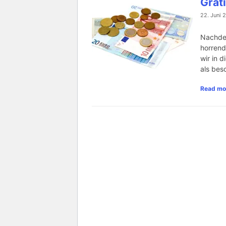
Grat
22. Juni 
Nachdem
horrend
wir in 
als bes
Read mo