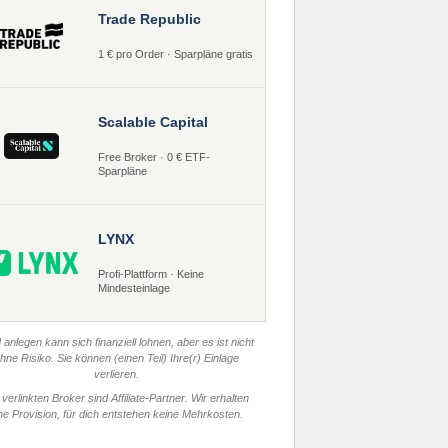
Trade Republic
1 € pro Order · Sparpläne gratis
Scalable Capital
Free Broker · 0 € ETF-
Sparpläne
LYNX
Profi-Plattform · Keine
Mindesteinlage
 anlegen kann sich finanziell lohnen, aber es ist nicht
hne Risiko. Sie können (einen Teil) Ihre(r) Einlage
verlieren.
 verlinkten Broker sind Affiliate-Partner. Wir erhalten
ne Provision, für dich entstehen keine Mehrkosten.