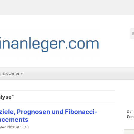
chsrechner
»
alyse"
ziele, Prognosen und Fibonacci-
Der 
Fond
acements
ber 2020 at 15:46