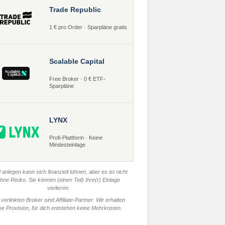
Trade Republic
1 € pro Order · Sparpläne gratis
Scalable Capital
Free Broker · 0 € ETF-
Sparpläne
LYNX
Profi-Plattform · Keine
Mindesteinlage
 anlegen kann sich finanziell lohnen, aber es ist nicht
hne Risiko. Sie können (einen Teil) Ihre(r) Einlage
verlieren.
 verlinkten Broker sind Affiliate-Partner. Wir erhalten
ne Provision, für dich entstehen keine Mehrkosten.