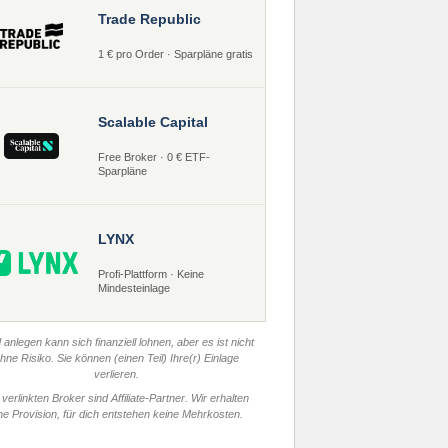
Trade Republic
1 € pro Order · Sparpläne gratis
Scalable Capital
Free Broker · 0 € ETF-
Sparpläne
LYNX
Profi-Plattform · Keine
Mindesteinlage
 anlegen kann sich finanziell lohnen, aber es ist nicht
hne Risiko. Sie können (einen Teil) Ihre(r) Einlage
verlieren.
 verlinkten Broker sind Affiliate-Partner. Wir erhalten
ne Provision, für dich entstehen keine Mehrkosten.