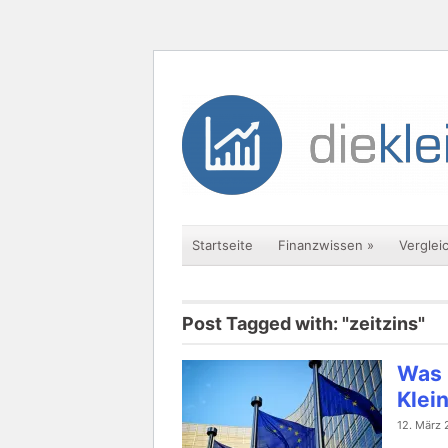
Startseite
Finanzwissen
»
Verglei
Post Tagged with: "zeitzins"
Was 
Klei
12. März 