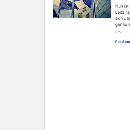
Nun ist
Leitzin
sich da
genau z
[…]
Read mo