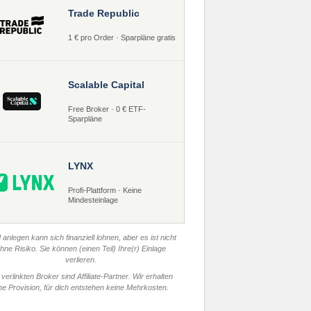
Trade Republic
1 € pro Order · Sparpläne gratis
Scalable Capital
Free Broker · 0 € ETF-
Sparpläne
LYNX
Profi-Plattform · Keine
Mindesteinlage
 anlegen kann sich finanziell lohnen, aber es ist nicht
hne Risiko. Sie können (einen Teil) Ihre(r) Einlage
verlieren.
 verlinkten Broker sind Affiliate-Partner. Wir erhalten
ne Provision, für dich entstehen keine Mehrkosten.