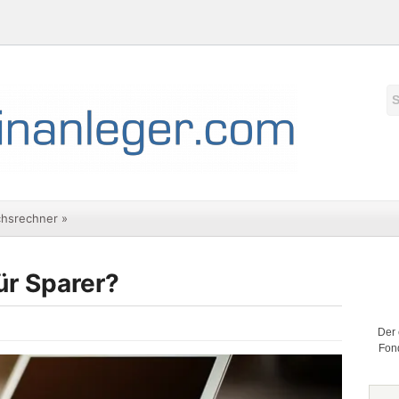
chsrechner
»
ür Sparer?
Der 
Fond