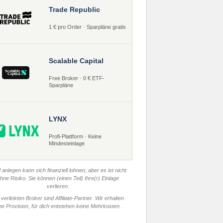
Trade Republic
1 € pro Order · Sparpläne gratis
Scalable Capital
Free Broker · 0 € ETF-
Sparpläne
LYNX
Profi-Plattform · Keine
Mindesteinlage
 anlegen kann sich finanziell lohnen, aber es ist nicht
hne Risiko. Sie können (einen Teil) Ihre(r) Einlage
verlieren.
 verlinkten Broker sind Affiliate-Partner. Wir erhalten
ne Provision, für dich entstehen keine Mehrkosten.