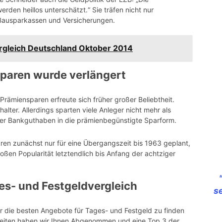
rden heillos unterschätzt.“ Sie träfen nicht nur
Bausparkassen und Versicherungen.
rgleich Deutschland Oktober 2014
paren wurde verlängert
rämiensparen erfreute sich früher großer Beliebtheit.
lter. Allerdings sparten viele Anleger nicht mehr als
hrer Bankguthaben in die prämienbegünstigte Sparform.
ren zunächst nur für eine Übergangszeit bis 1963 geplant,
oßen Popularität letztendlich bis Anfang der achtziger
es- und Festgeldvergleich
s
ur die besten Angebote für Tages- und Festgeld zu finden
Arbeiten haben wir Ihnen Abgenommen und eine Top 3 der