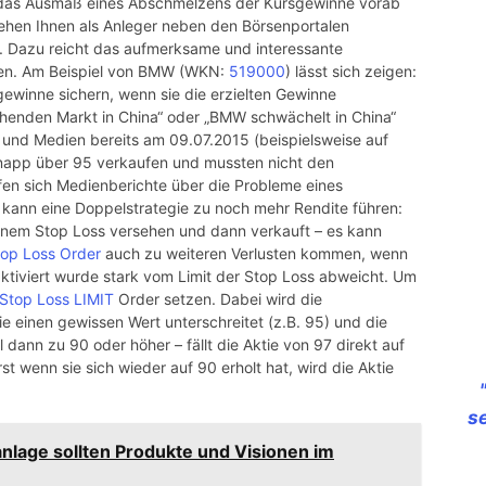
ht das Ausmaß eines Abschmelzens der Kursgewinne vorab
tehen Ihnen als Anleger neben den Börsenportalen
g. Dazu reicht das aufmerksame und interessante
ten. Am Beispiel von BMW (WKN:
519000
) lässt sich zeigen:
gewinne sichern, wenn sie die erzielten Gewinne
chenden Markt in China“ oder „BMW schwächelt in China“
 und Medien bereits am 09.07.2015 (beispielsweise auf
app über 95 verkaufen und mussten nicht den
fen sich Medienberichte über die Probleme eines
kann eine Doppelstrategie zu noch mehr Rendite führen:
inem Stop Loss versehen und dann verkauft – es kann
top Loss Order
auch zu weiteren Verlusten kommen, wenn
ktiviert wurde stark vom Limit der Stop Loss abweicht. Um
Stop Loss LIMIT
Order setzen. Dabei wird die
tie einen gewissen Wert unterschreitet (z.B. 95) und die
 dann zu 90 oder höher – fällt die Aktie von 97 direkt auf
rst wenn sie sich wieder auf 90 erholt hat, wird die Aktie
s
anlage sollten Produkte und Visionen im