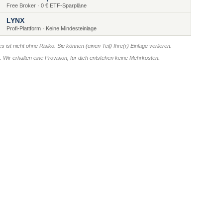
Free Broker · 0 € ETF-Sparpläne
LYNX
Profi-Plattform · Keine Mindesteinlage
s ist nicht ohne Risiko. Sie können (einen Teil) Ihre(r) Einlage verlieren.
er. Wir erhalten eine Provision, für dich entstehen keine Mehrkosten.