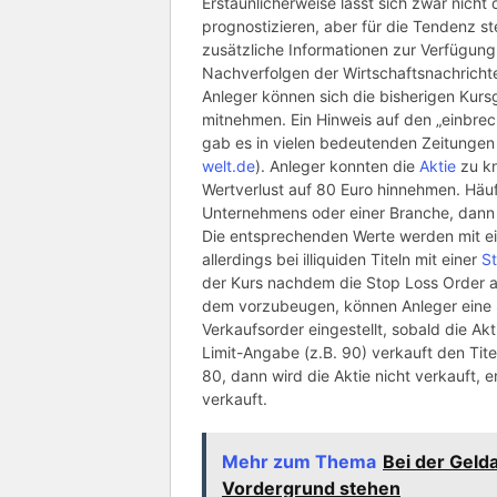
Erstaunlicherweise lässt sich zwar nic
prognostizieren, aber für die Tendenz s
zusätzliche Informationen zur Verfügun
Nachverfolgen der Wirtschaftsnachrich
Anleger können sich die bisherigen Kurs
mitnehmen. Ein Hinweis auf den „einbre
gab es in vielen bedeutenden Zeitungen
welt.de
). Anleger konnten die
Aktie
zu kn
Wertverlust auf 80 Euro hinnehmen. Häu
Unternehmens oder einer Branche, dann 
Die entsprechenden Werte werden mit e
allerdings bei illiquiden Titeln mit einer
S
der Kurs nachdem die Stop Loss Order a
dem vorzubeugen, können Anleger eine
Verkaufsorder eingestellt, sobald die Ak
Limit-Angabe (z.B. 90) verkauft den Titel
80, dann wird die Aktie nicht verkauft, e
verkauft.
Mehr zum Thema
Bei der Geld
Vordergrund stehen