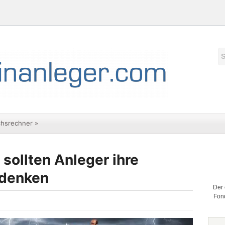
chsrechner
»
sollten Anleger ihre
rdenken
Der 
Fond