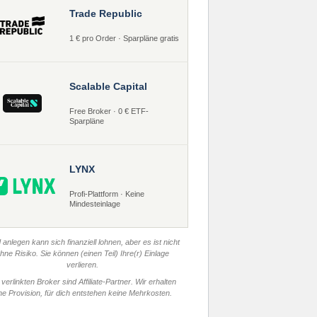
Trade Republic
1 € pro Order · Sparpläne gratis
Scalable Capital
Free Broker · 0 € ETF-
Sparpläne
LYNX
Profi-Plattform · Keine
Mindesteinlage
 anlegen kann sich finanziell lohnen, aber es ist nicht
hne Risiko. Sie können (einen Teil) Ihre(r) Einlage
verlieren.
 verlinkten Broker sind Affiliate-Partner. Wir erhalten
ne Provision, für dich entstehen keine Mehrkosten.