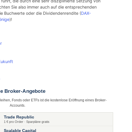
führt, die durch eine sehr disziplinierte Setzung von
chten Sie also immer auch auf die entsprechenden
die Buchwerte oder die Dividendenrendite (
DAX-
önige
)!
r
Zukunft
?
te Broker-Angebote
nleihen, Fonds oder ETFs ist die kostenlose Eröffnung eines Broker-
Accounts.
Trade Republic
1 € pro Order · Sparpläne gratis
Scalable Capital