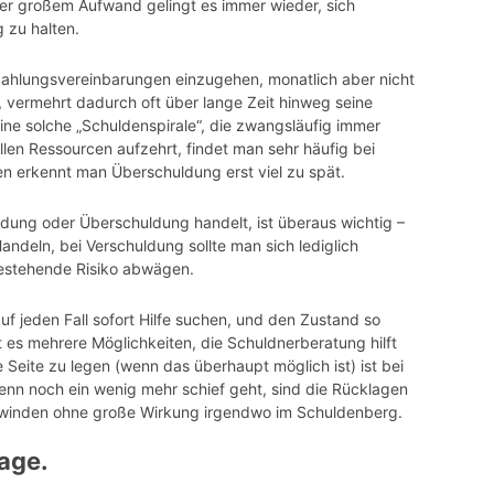
nter großem Aufwand gelingt es immer wieder, sich
 zu halten.
bzahlungsvereinbarungen einzugehen, monatlich aber nicht
vermehrt dadurch oft über lange Zeit hinweg seine
ne solche „Schuldenspirale“, die zwangsläufig immer
ellen Ressourcen aufzehrt, findet man sehr häufig bei
en erkennt man Überschuldung erst viel zu spät.
uldung oder Überschuldung handelt, ist überaus wichtig –
deln, bei Verschuldung sollte man sich lediglich
estehende Risiko abwägen.
 auf jeden Fall sofort Hilfe suchen, und den Zustand so
t es mehrere Möglichkeiten, die Schuldnerberatung hilft
e Seite zu legen (wenn das überhaupt möglich ist) ist bei
n noch ein wenig mehr schief geht, sind die Rücklagen
winden ohne große Wirkung irgendwo im Schuldenberg.
age.