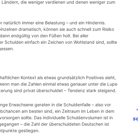
n Ländern, die weniger verdienen und denen weniger zum
 natürlich immer eine Belastung – und ein Hindernis.
s einzelnen dramatisch, können sie auch schnell zum Risiko
ann endgültig von den Füßen holt. Bei aller
 Schulden einfach ein Zeichen von Wohlstand sind, sollte
gessen.
ftlichen Kontext als etwas grundsätzlich Positives sieht,
wenn man die Zahlen einmal etwas genauer unter die Lupe
rung sind privat überschuldet – Tendenz stark steigend.
unge Erwachsene geraten in die Schuldenfalle – also vor
Jobchancen am besten sind, ein Zeitraum im Leben in dem
rsorgen sollte. Das individuelle Schuldenvolumen ist in
s
gegangen – die Zahl der überschuldeten Deutschen ist
ntpunkte gestiegen.