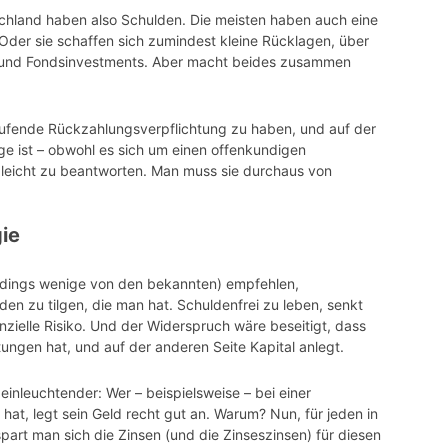
chland haben also Schulden. Die meisten haben auch eine
 Oder sie schaffen sich zumindest kleine Rücklagen, über
- und Fondsinvestments. Aber macht beides zusammen
e laufende Rückzahlungsverpflichtung zu haben, und auf der
e ist – obwohl es sich um einen offenkundigen
 leicht zu beantworten. Man muss sie durchaus von
ie
erdings wenige von den bekannten) empfehlen,
den zu tilgen, die man hat. Schuldenfrei zu leben, senkt
nzielle Risiko. Und der Widerspruch wäre beseitigt, dass
tungen hat, und auf der anderen Seite Kapital anlegt.
inleuchtender: Wer – beispielsweise – bei einer
hat, legt sein Geld recht gut an. Warum? Nun, für jeden in
spart man sich die Zinsen (und die Zinseszinsen) für diesen