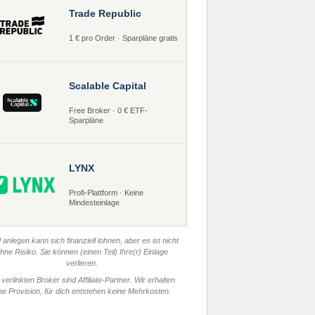
Trade Republic
1 € pro Order · Sparpläne gratis
Scalable Capital
Free Broker · 0 € ETF-
Sparpläne
LYNX
Profi-Plattform · Keine
Mindesteinlage
 anlegen kann sich finanziell lohnen, aber es ist nicht
hne Risiko. Sie können (einen Teil) Ihre(r) Einlage
verlieren.
 verlinkten Broker sind Affiliate-Partner. Wir erhalten
ne Provision, für dich entstehen keine Mehrkosten.