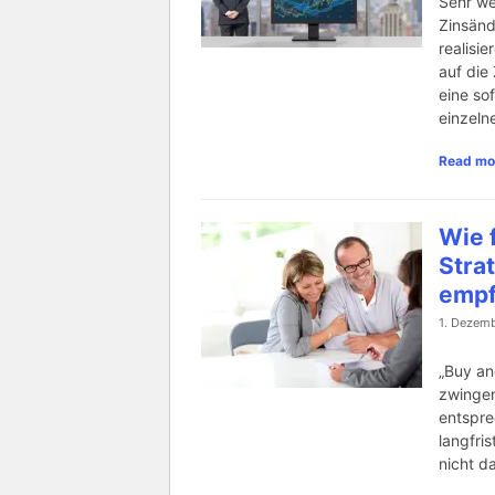
Sehr we
Zinsänd
realisie
auf die
eine so
einzeln
Read mo
Wie 
Strat
empf
1. Dezemb
„Buy and
zwingen
entspre
langfris
nicht d