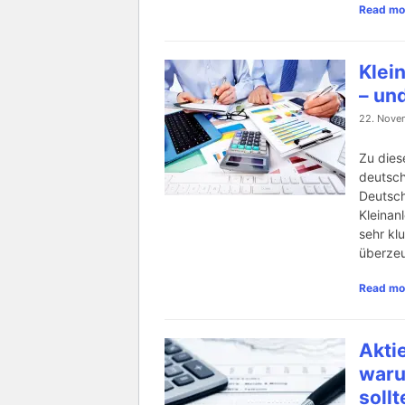
Read mo
Klei
– und
22. Nove
Zu dies
deutsch
Deutsch
Kleinan
sehr kl
überzeu
Read mo
Akti
waru
sollt