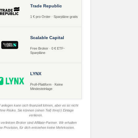
Trade Republic
1 € pro Order · Sparpläne gratis
Scalable Capital
Free Broker · 0 € ETF-
Sparpläne
LYNX
Profi-Plattform · Keine
Mindesteinlage
 anlegen kann sich finanziell lohnen, aber es ist nicht
hne Risiko. Sie können (einen Teil) Ihre(r) Einlage
verlieren.
 verlinkten Broker sind Affiliate-Partner. Wir erhalten
ne Provision, für dich entstehen keine Mehrkosten.