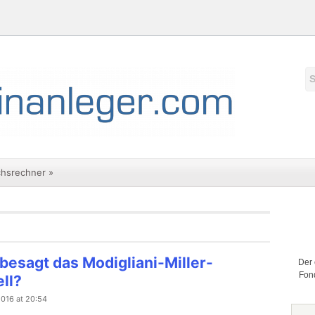
chsrechner
»
besagt das Modigliani-Miller-
Der 
Fond
ll?
 2016 at 20:54