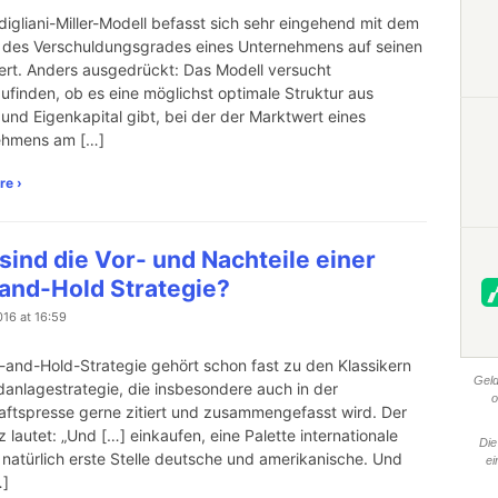
igliani-Miller-Modell befasst sich sehr eingehend mit dem
s des Verschuldungsgrades eines Unternehmens auf seinen
rt. Anders ausgedrückt: Das Modell versucht
ufinden, ob es eine möglichst optimale Struktur aus
und Eigenkapital gibt, bei der der Marktwert eines
ehmens am […]
re ›
sind die Vor- und Nachteile einer
and-Hold Strategie?
016 at 16:59
-and-Hold-Strategie gehört schon fast zu den Klassikern
Geld
danlagestrategie, die insbesondere auch in der
o
aftspresse gerne zitiert und zusammengefasst wird. Der
z lautet: „Und […] einkaufen, eine Palette internationale
Die
 natürlich erste Stelle deutsche und amerikanische. Und
ei
…]