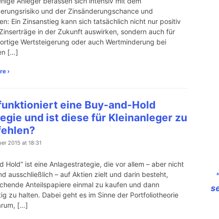
nige Anleger befassen sich intensiv mit dem
erungsrisiko und der Zinsänderungschance und
ren: Ein Zinsanstieg kann sich tatsächlich nicht nur positiv
 Zinserträge in der Zukunft auswirken, sondern auch für
fortige Wertsteigerung oder auch Wertminderung bei
en […]
re ›
funktioniert eine Buy-and-Hold
egie und ist diese für Kleinanleger zu
ehlen?
er 2015 at 18:31
 Hold“ ist eine Anlagestrategie, die vor allem – aber nicht
d ausschließlich – auf Aktien zielt und darin besteht,
chende Anteilspapiere einmal zu kaufen und dann
s
tig zu halten. Dabei geht es im Sinne der Portfoliotheorie
arum, […]