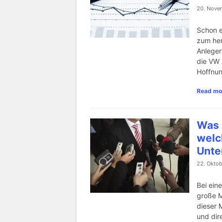
20. Nove
Schon e
zum he
Anleger
die VW 
Hoffnun
Read mo
Was 
welc
Unte
22. Oktob
Bei ein
große M
dieser 
und dir