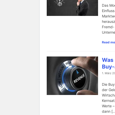
Das Mod
Einflus
Marktwe
herausz
Fremd- 
Untern
Read mo
Was 
Buy-
1. März 2
Die Buy
der Gel
Wirtsch
Kernsat
Werte –
dann [