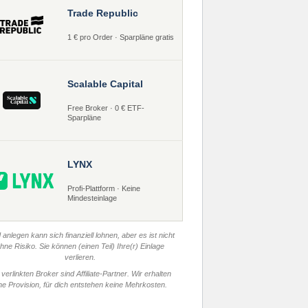
Trade Republic
1 € pro Order · Sparpläne gratis
Scalable Capital
Free Broker · 0 € ETF-
Sparpläne
LYNX
Profi-Plattform · Keine
Mindesteinlage
 anlegen kann sich finanziell lohnen, aber es ist nicht
hne Risiko. Sie können (einen Teil) Ihre(r) Einlage
verlieren.
 verlinkten Broker sind Affiliate-Partner. Wir erhalten
ne Provision, für dich entstehen keine Mehrkosten.