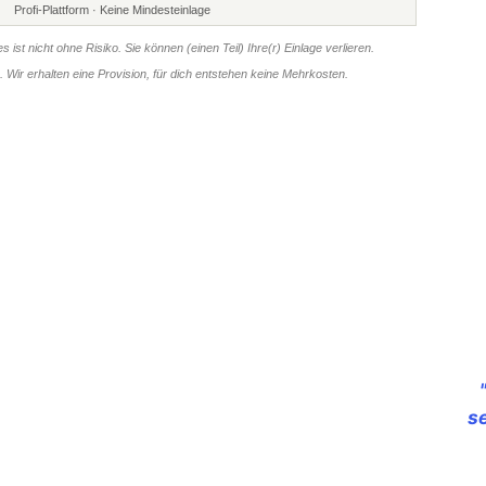
Profi-Plattform · Keine Mindesteinlage
s ist nicht ohne Risiko. Sie können (einen Teil) Ihre(r) Einlage verlieren.
er. Wir erhalten eine Provision, für dich entstehen keine Mehrkosten.
s