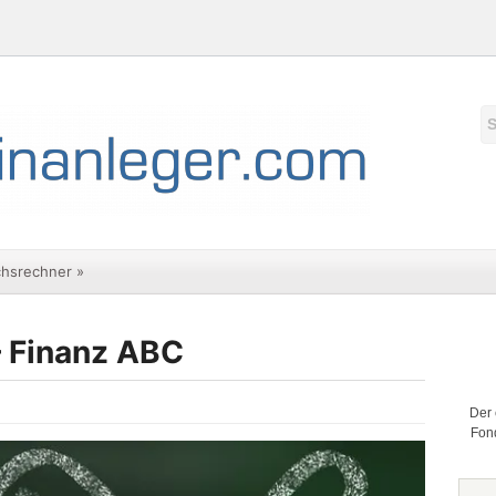
chsrechner
»
– Finanz ABC
Der 
Fond