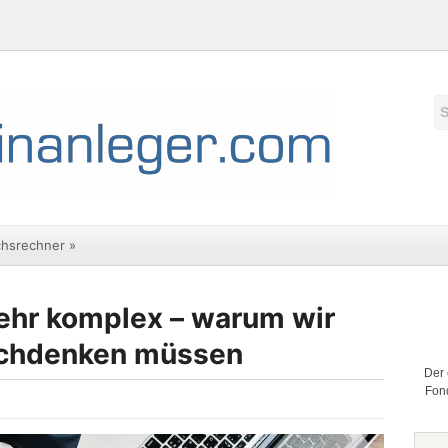
chsrechner
»
sehr komplex – warum wir
achdenken müssen
Der 
Fond