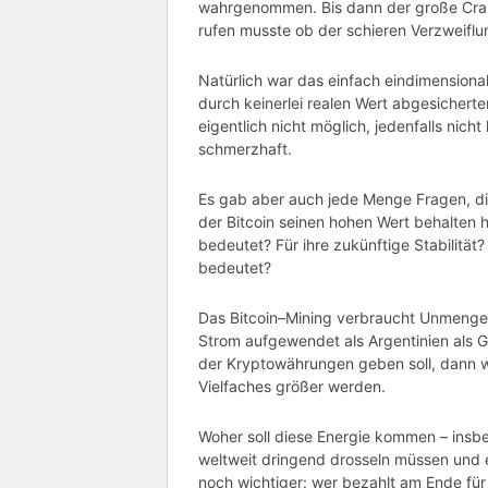
wahrgenommen. Bis dann der große Cras
rufen musste ob der schieren Verzweifl
Natürlich war das einfach eindimensiona
durch keinerlei realen Wert abgesicherten
eigentlich nicht möglich, jedenfalls nich
schmerzhaft.
Es gab aber auch jede Menge Fragen, di
der
Bitcoin
seinen hohen Wert behalten hä
bedeutet? Für ihre zukünftige Stabilitä
bedeutet?
Das
Bitcoin
–
Mining
verbraucht Unmengen 
Strom aufgewendet als Argentinien als 
der
Kryptowährungen
geben soll, dann 
Vielfaches größer werden.
Woher soll diese Energie kommen – insb
weltweit dringend drosseln müssen und 
noch wichtiger: wer bezahlt am Ende f