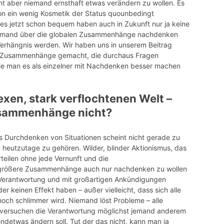
nt aber niemand ernsthaft etwas verändern zu wollen. Es
n ein wenig Kosmetik der Status
quo
unbedingt
e es jetzt schon bequem haben auch in Zukunft nur ja keine
iemand über die globalen Zusammenhänge nachdenken
erhängnis werden. Wir haben uns in unserem Beitrag
d Zusammenhänge gemacht, die durchaus Fragen
ie man es als einzelner mit Nachdenken besser machen
exen, stark verflochtenen Welt –
usammenhänge nicht?
 Durchdenken von Situationen scheint nicht gerade zu
n heutzutage zu gehören. Wilder, blinder Aktionismus, das
teilen ohne jede Vernunft und die
 größere Zusammenhänge auch nur nachdenken zu wollen
 Verantwortung und mit großartigen Ankündigungen
der keinen Effekt haben – außer vielleicht, dass sich alle
och schlimmer wird. Niemand löst Probleme – alle
d versuchen die Verantwortung möglichst jemand anderem
ndetwas ändern soll. Tut der das nicht, kann man ja