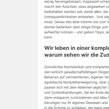
wenig
herumgebessert
, insgesamt schei
macht den Anschein, dass abgesehen vo
beibehalten werden soll, damit allen, di
Unbequemlichkeiten entstehen.. Und n
muss. Genau das aber könnte uns zum V
einmal Gedanken über einige Dinge un
aufwerfen können – und geben Tipps, w
kann.
Wir leben in einer kompl
warum sehen wir die Z
Gründliches Nachdenken und komplettes
den wirklich gesellschaftsfähigen Dinge
Beharren auf vermeintlichen, eigenen Vor
egoistische
Kompletterweigerung
, über
paaren sich mit dem Ablehnen jeglicher
und
Symbolhandlungen
, die am Ende lei
dann entspannt zurücklehnen und alles n
beruhigen nur ihr eigenes Gewissen un
in die Schuhe zu schieben, der dann irge