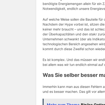
benötigte
Energiemengen
allein für ei
Notwendigkeit, endlich unsere
Energiev
Auf welche Weise sollen die Bauteile für
Nachdem der Hype vorbei ist, sitzen di
keiner mehr braucht – und das ist schle
der
Überkapazitäten
und den
stakr
zurü
Unternehmen schwankt (der als Indikator
technologischen Bereich angesehen wird
kommt durch diese Zweifel schon wieder
Es ist komplex. Und das müssen wir endl
bei allem was wir tun endlich einma
Was Sie selber besser 
Immerhin kann man aus diesen Fehlern au
und es besser machen. Das gilt vor alle
Mehr zum Thema
Binäre Optio