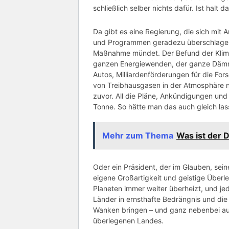
schließlich selber nichts dafür. Ist halt d
Da gibt es eine Regierung, die sich mi
und Programmen geradezu überschlagen 
Maßnahme mündet. Der Befund der
Kli
ganzen
Energiewenden
, der ganze
Däm
Autos,
Milliardenförderungen
für die For
von
Treibhausgasen
in der Atmosphäre n
zuvor. All die Pläne, Ankündigungen und
Tonne. So hätte man das auch gleich la
Mehr zum Thema
Was ist der 
Oder ein Präsident, der im Glauben, sei
eigene Großartigkeit und geistige Überl
Planeten immer weiter
überheizt
, und je
Länder in ernsthafte Bedrängnis und die
Wanken bringen – und ganz nebenbei auc
überlegenen Landes.