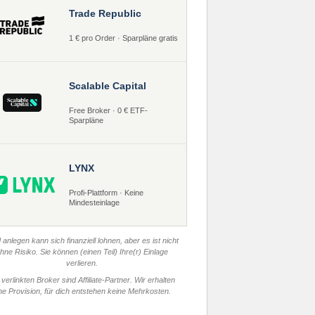
Trade Republic
1 € pro Order · Sparpläne gratis
Scalable Capital
Free Broker · 0 € ETF-
Sparpläne
LYNX
Profi-Plattform · Keine
Mindesteinlage
 anlegen kann sich finanziell lohnen, aber es ist nicht
hne Risiko. Sie können (einen Teil) Ihre(r) Einlage
verlieren.
 verlinkten Broker sind Affiliate-Partner. Wir erhalten
ne Provision, für dich entstehen keine Mehrkosten.