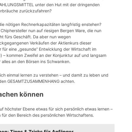
n ZAHLUNGSMITTEL unter den Hut mit der dringenden
erbräuche
zurückzufahren
?
 die nötigen Rechnerkapazitäten langfristig
enstehen
?
e
Chiphersteller
nun auf riesigen Bergen Ware, die nun
cht fürs Geschäft. Da aber nun wegen
ckgegangenen Verkäufen der Aktienkurs dieser
 für eine „gesunde“ Entwicklung der Wirtschaft im
) – kommen Zweifel an der Konjunktur auf und langsam
 alles an den Börsen ins Schwanken.
ich einmal lernen zu verstehen – und damit zu leben und
l auf den GESAMTZUSAMMENHANG achten.
machen können
f höchster Ebene etwas für sich persönlich etwas lernen –
m für den Bereich des persönlichen
Wirtschaftens
.
nen: Tipps & Tricks für Anfänger