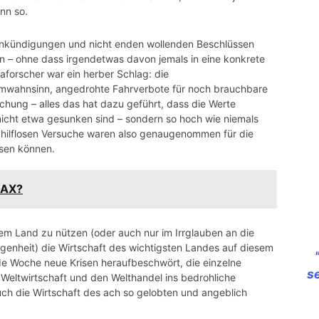
ann so.
t Ankündigungen und nicht enden wollenden Beschlüssen
– ohne dass irgendetwas davon jemals in eine konkrete
maforscher
war ein herber Schlag: die
mwahnsinn
, angedrohte
Fahrverbote
für noch brauchbare
schung – alles das hat dazu geführt, dass die Werte
icht etwa gesunken sind – sondern so hoch wie niemals
 hilflosen Versuche waren also
genaugenommen
für die
ssen können.
DAX?
nem Land zu nützen (oder auch nur im Irrglauben an die
egenheit) die Wirtschaft des wichtigsten Landes auf diesem
de Woche neue Krisen heraufbeschwört, die einzelne
s
 Weltwirtschaft und den Welthandel ins bedrohliche
h die Wirtschaft des ach so gelobten und angeblich