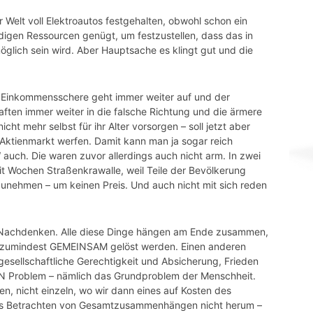
ner Welt voll Elektroautos festgehalten, obwohl schon ein
ndigen Ressourcen genügt, um festzustellen, dass das in
glich sein wird. Aber Hauptsache es klingt gut und die
e
Einkommensschere
geht immer weiter auf und der
aften immer weiter in die falsche Richtung und die ärmere
ht mehr selbst für ihr Alter vorsorgen – soll jetzt aber
 Aktienmarkt werfen. Damit kann man ja sogar reich
“ auch. Die waren zuvor allerdings auch nicht arm. In zwei
t Wochen Straßenkrawalle, weil Teile der Bevölkerung
inzunehmen – um keinen Preis. Und auch nicht mit sich reden
g Nachdenken. Alle diese Dinge hängen am Ende zusammen,
 zumindest GEMEINSAM gelöst werden. Einen anderen
 gesellschaftliche Gerechtigkeit und Absicherung, Frieden
IN Problem – nämlich das Grundproblem der Menschheit.
, nicht einzeln, wo wir dann eines auf Kosten des
s Betrachten von
Gesamtzusammenhängen
nicht herum –