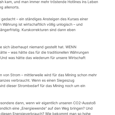
h kam, und man immer mehr tröstende Hotlines ins Leben
ung
allenorts
.
l gedacht – ein ständiges Ansteigen des Kurses einer
 Währung ist wirtschaftlich völlig unlogisch – und
t längerfristig. Kurskorrekturen sind dann eben
e sich überhaupt niemand gestellt hat. WENN
tte – was hätte das für die traditionellen Währungen
t? Und was hätte das wiederum für unsere Wirtschaft
von Strom – mittlerweile wird für das
Mining
schon mehr
Ganzes verbraucht. Wenn es einen Siegeszug
wird dieser Strombedarf für das
Mining
noch um ein
esondere dann, wenn wir eigentlich unseren CO2-Ausstoß
endlich eine „Energiewende“ auf den Weg bringen? Und
ür diesen Energieverbrauch? Wie bekommt man so hohe