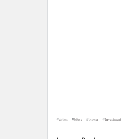
aktien
börse
broker
Investment
#
#
#
#