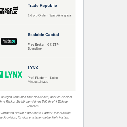
Trade Republic
1 € pro Order · Sparpläne gratis
Scalable Capital
Free Broker · 0 € ETF-
Sparpläne
LYNX
Profi-Plattform · Keine
Mindesteinlage
 anlegen kann sich finanziell lohnen, aber es ist nicht
hne Risiko. Sie können (einen Teil) Ihre(r) Einlage
verlieren.
 verlinkten Broker sind Affiliate-Partner. Wir erhalten
ne Provision, für dich entstehen keine Mehrkosten.