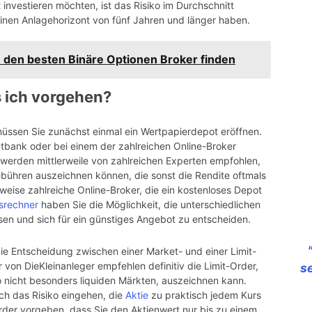
investieren möchten, ist das Risiko im Durchschnitt
einen Anlagehorizont von fünf Jahren und länger haben.
en den besten Binäre Optionen Broker finden
 ich vorgehen?
 müssen Sie zunächst einmal ein Wertpapierdepot eröffnen.
rektbank oder bei einem der zahlreichen Online-Broker
 werden mittlerweile von zahlreichen Experten empfohlen,
ebühren auszeichnen können, die sonst die Rendite oftmals
sweise zahlreiche Online-Broker, die ein kostenloses Depot
hsrechner
haben Sie die Möglichkeit, die unterschiedlichen
en und sich für ein günstiges Angebot zu entscheiden.
die Entscheidung zwischen einer Market- und einer Limit-
 von DieKleinanleger empfehlen definitiv die Limit-Order,
s
so nicht besonders liquiden Märkten, auszeichnen kann.
ch das Risiko eingehen, die
Aktie
zu praktisch jedem Kurs
rder vorgeben, dass Sie den Aktienwert nur bis zu einem