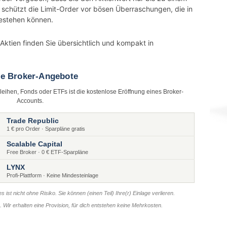
schützt die Limit-Order vor bösen Überraschungen, die in
estehen können.
ktien finden Sie übersichtlich und kompakt in
te Broker-Angebote
nleihen, Fonds oder ETFs ist die kostenlose Eröffnung eines Broker-
Accounts.
Trade Republic
1 € pro Order · Sparpläne gratis
Scalable Capital
Free Broker · 0 € ETF-Sparpläne
LYNX
Profi-Plattform · Keine Mindesteinlage
s ist nicht ohne Risiko. Sie können (einen Teil) Ihre(r) Einlage verlieren.
er. Wir erhalten eine Provision, für dich entstehen keine Mehrkosten.