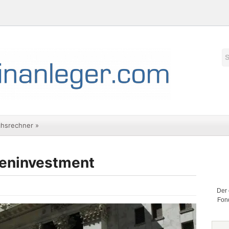
chsrechner
»
ieninvestment
Der 
Fond