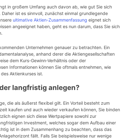
ängt in großem Umfang auch davon ab, wie gut Sie sich
 Daher ist es sinnvoll, zunächst einmal grundlegende
unsere
ultimative Aktien-Zusammenfassung
eignet sich
wissen angeeignet haben, geht es nun darum, dass Sie sich
n.
ge kommenden Unternehmen genauer zu betrachten. Ein
undamentalanalyse, anhand derer die Aktiengesellschaften
weise dem Kurs-Gewinn-Verhältnis oder der
esen Informationen können Sie oftmals entnehmen, wie
 des Aktienkurses ist.
der langfristig anlegen?
, die als äußerst flexibel gilt. Ein Vorteil besteht zum
erzeit kaufen und auch wieder verkaufen können, Sie binden
sätzlich eignen sich diese Wertpapiere sowohl zur
langfristigen Investment, welches sogar dem Aufbau einer
ichtig ist in dem Zusammenhang zu beachten, dass das
nlagehorizont fällt. Falls Sie beispielsweise nur wenige