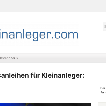
chsrechner
»
anleihen für Kleinanleger:
Der 
Fond