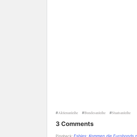
Aktienanleihe
Bundesanleihe
Staatsanleihe
#
#
#
3 Comments
Esbies: Kommen die Eurobonds nu
Pingback: