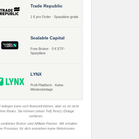
Trade Republic
1 € pro Order · Sparpläne gratis
Scalable Capital
Free Broker · 0 € ETF-
Sparpläne
LYNX
Profi-Plattform · Keine
Mindesteinlage
 anlegen kann sich finanziell lohnen, aber es ist nicht
hne Risiko. Sie können (einen Teil) Ihre(r) Einlage
verlieren.
 verlinkten Broker sind Affiliate-Partner. Wir erhalten
ne Provision, für dich entstehen keine Mehrkosten.