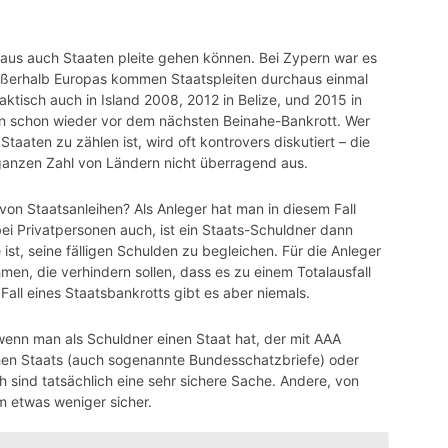
haus auch Staaten pleite gehen können. Bei Zypern war es
ußerhalb Europas kommen Staatspleiten durchaus einmal
aktisch auch in Island 2008, 2012 in Belize, und 2015 in
nien schon wieder vor dem nächsten Beinahe-Bankrott. Wer
taaten zu zählen ist, wird oft kontrovers diskutiert – die
 ganzen Zahl von Ländern nicht überragend aus.
on Staatsanleihen? Als Anleger hat man in diesem Fall
bei Privatpersonen auch, ist ein Staats-Schuldner dann
ist, seine fälligen Schulden zu begleichen. Für die Anleger
en, die verhindern sollen, dass es zu einem Totalausfall
all eines Staatsbankrotts gibt es aber niemals.
 wenn man als Schuldner einen Staat hat, der mit AAA
chen Staats (auch sogenannte Bundesschatzbriefe) oder
 sind tatsächlich eine sehr sichere Sache. Andere, von
m etwas weniger sicher.